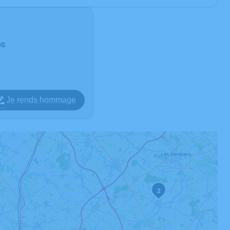
ps
Je rends hommage
2