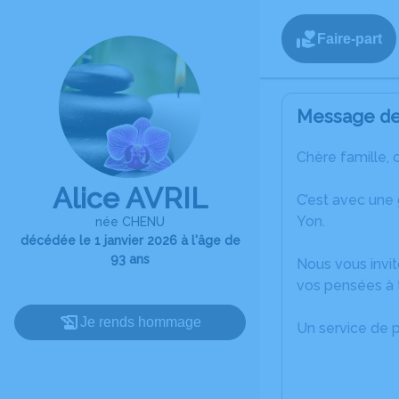
Faire-part
Message de 
Chère famille, 
Alice AVRIL
C’est avec une 
Yon.
née CHENU
décédée le 1 janvier 2026 à l'âge de
93 ans
Nous vous invit
vos pensées à t
Je rends hommage
Un service de 