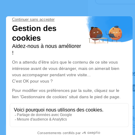
Déroulé de
Le jeudi 0
Chd Vendée
Roche-sur