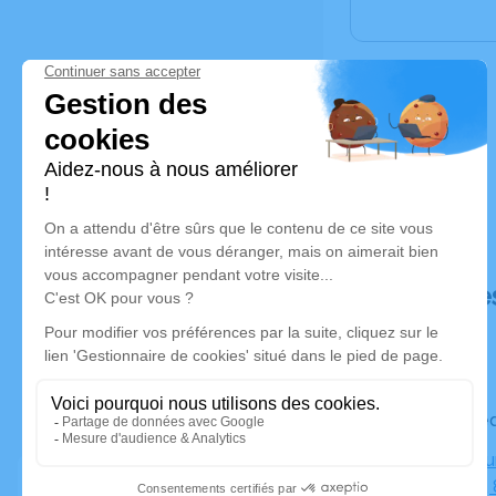
Déroulé de
Le mercred
Crématoriu
Mazurelle,