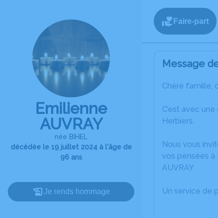
Faire-part
Message de 
Chère famille, 
Emilienne
C’est avec une
AUVRAY
Herbiers.
née BIHEL
Nous vous invit
décédée le 19 juillet 2024 à l'âge de
vos pensées à t
96 ans
AUVRAY.
Un service de 
Je rends hommage