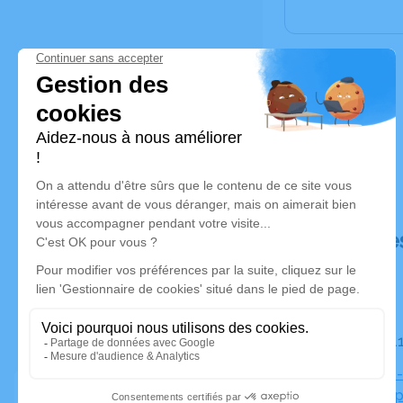
Déroulé de
Le mardi 
Cimetière -
Mouchamp