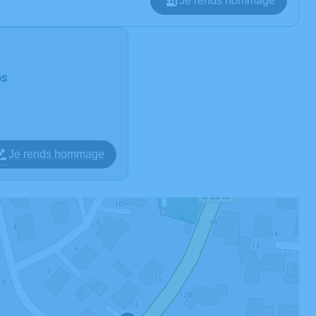
Je rends hommage
ps
Je rends hommage